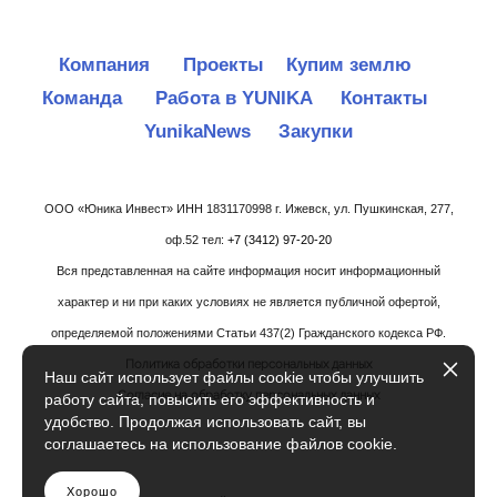
Компания
Проекты
Купим землю
Команда
Работа в YUNIKA
Контакты
YunikaNews
Закупки
ООО «Юника Инвест» ИНН 1831170998 г. Ижевск, ул. Пушкинская, 277,
оф.52 тел:
+7 (3412) 97-20-20
Вся представленная на сайте информация носит информационный
характер и ни при каких условиях не является публичной офертой,
определяемой положениями Статьи 437(2) Гражданского кодекса РФ.
Политика обработки персональных данных
Наш сайт использует файлы cookie чтобы улучшить
Согласие на обработку персональных данных
работу сайта, повысить его эффективность и
удобство. Продолжая использовать сайт, вы
соглашаетесь на использование файлов cookie.
Хорошо