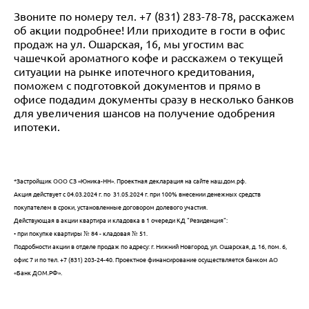
Звоните по номеру тел. +7 (831) 283-78-78, расскажем
об акции подробнее! Или приходите в гости в офис
продаж на ул. Ошарская, 16, мы угостим вас
чашечкой ароматного кофе и расскажем о текущей
ситуации на рынке ипотечного кредитования,
поможем с подготовкой документов и прямо в
офисе подадим документы сразу в несколько банков
для увеличения шансов на получение одобрения
ипотеки.
*Застройщик ООО СЗ «Юника-НН». Проектная декларация на сайте наш.дом.рф.
Акция действует с 04.03.2024 г. по 31.05.2024 г. при 100% внесении денежных средств
покупателем в сроки, установленные договором долевого участия.
Действующая в акции квартира и кладовка в 1 очереди КД "Резиденция":
• при покупке квартиры № 84 - кладовая № 51.
Подробности акции в отделе продаж по адресу: г. Нижний Новгород, ул. Ошарская, д. 16, пом. 6,
офис 7 и по тел. +7 (831) 203-24-40. Проектное финансирование осуществляется банком АО
«Банк ДОМ.РФ».