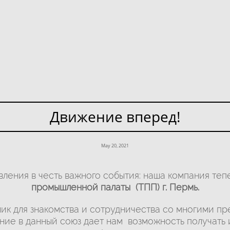
Движение вперед!
May 20, 2021
ления в честь важного события: наша компания теп
промышленной палаты (ТПП) г. Пермь.
ик для знакомства и сотрудничества со многими пр
ние в данный союз дает нам возможность получать 