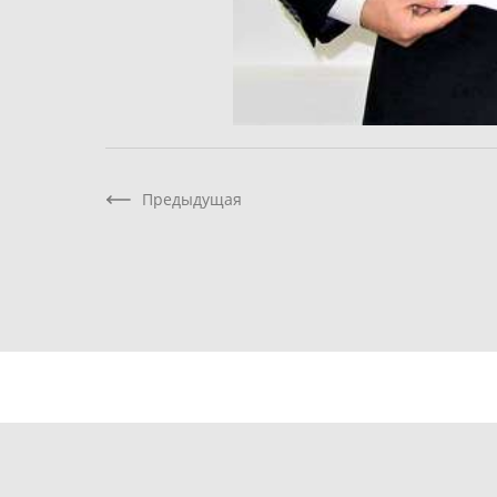
Предыдущая
Компания
Проекты
Купим землю
К