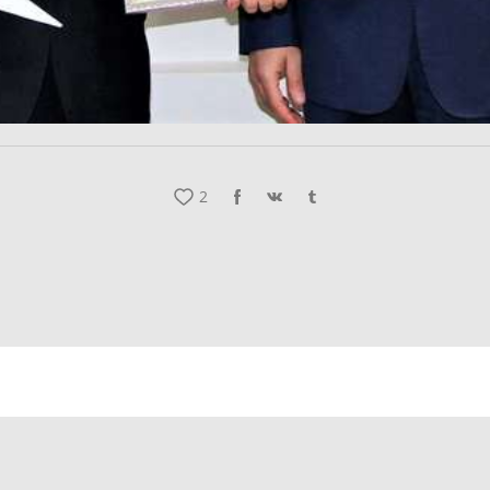
2
оманда
Работа в YUNIKA
Контакты
Yunika